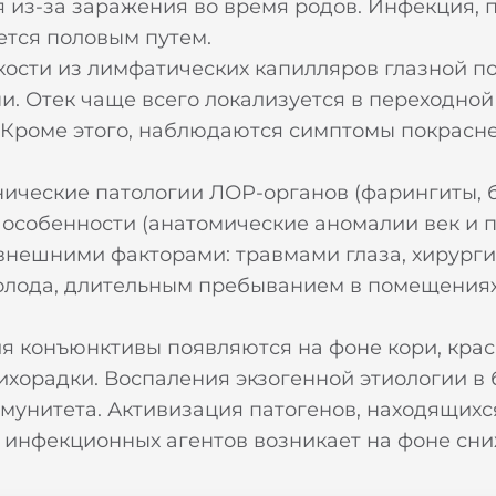
ся из-за заражения во время родов. Инфекция,
ется половым путем.
кости из лимфатических капилляров глазной по
и. Отек чаще всего локализуется в переходной
 Кроме этого, наблюдаются симптомы покрасн
ические патологии ЛОР-органов (фарингиты, 
 особенности (анатомические аномалии век и 
 внешними факторами: травмами глаза, хирург
олода, длительным пребыванием в помещениях
 конъюнктивы появляются на фоне кори, крас
ихорадки. Воспаления экзогенной этиологии в
мунитета. Активизация патогенов, находящихс
 инфекционных агентов возникает на фоне сн