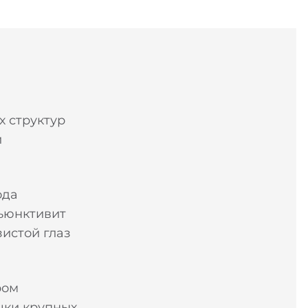
х структур
й
ода
нъюнктивит
истой глаз
ром
чки крупных