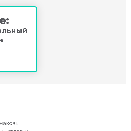
е:
альный
а
у!
наковы.