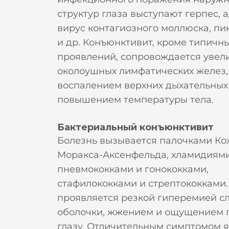
структур глаза выступают герпес, 
вирус контагиозного моллюска, пи
и др. Конъюнктивит, кроме типичн
проявлений, сопровождается уве
околоушных лимфатических желез,
воспалением верхних дыхательных
повышением температуры тела.
Бактериальный конъюнктивит
Болезнь вызывается палочками Кох
Моракса-Аксенфельда, хламидиями
пневмококками и гонококками,
стафилококками и стрептококками.
проявляется резкой гиперемией с
оболочки, жжением и ощущением п
глазу. Отличительным симптомом 