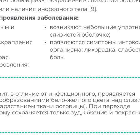
ет боль и резь, покраснение слизистой оболоч
аши специалисты свяжутся с вами в ближайш
ли наличия инородного тела [9].
аптечных сетей
время.
роявления заболевания:
ным и
возникают небольшие уплотн
слизистой оболочке;
Выбрать аптеку
вкрапления
появляются симптомы интокс
организма: лихорадка, слабост
рая
боль.
ровления;
т, в отличие от инфекционного, проявляется
вообразованиями бело-желтого цвета над слиз
зарастанием ткани роговицы). При переходе
рму сохраняется только зуд, жжение и покрас