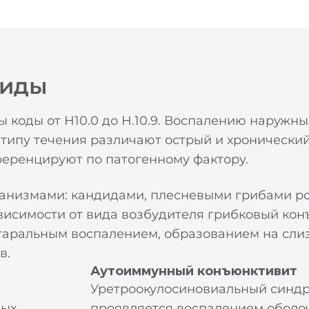
виды
 коды от Н10.0 до Н.10.9. Воспалению наружны
о типу течения различают острый и хронически
ференцируют по патогенному фактору.
анизмами: кандидами, плесневыми грибами р
зависимости от вида возбудителя грибковый ко
таральным воспалением, образованием на слиз
в.
Аутоиммунный конъюнктивит
Уретроокулосиновиальный синд
ных
проявляется воспалением оболо