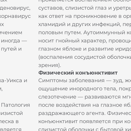
аденовирус,
суставов, слизистой глаз и уретр
корнавирус
как ответ на проникновение в о
ых
хламидий и других инфекций, п
личением
половым путем. Аутоиммунный к
 иногда —
носит гнойный характер, провоци
 путей и
глазном яблоке и развитие ирид
(воспаления сосудистой оболочк
зрения).
Физический конъюнктивит
а-Уикса и
Симптомы заболевания — зуд, ж
,
ощущение инородного тела, покр
слезотечение — развиваются мг
 Патология
после воздействия на глазное я
лизистой
раздражающего агента. Физиче
еска в
конъюнктивит появляется при ко
является
слизистой оболочки с бытовой х