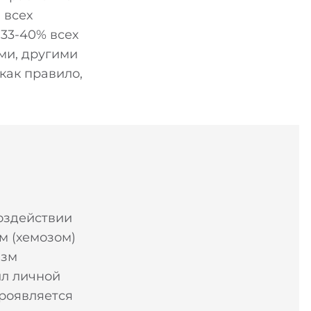
 всех
33-40% всех
ми, другими
как правило,
оздействии
м (хемозом)
изм
ил личной
проявляется