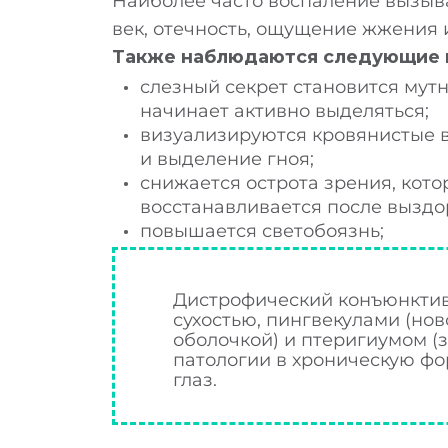
Наиболее часто воспаление вызыва
Н
век, отечность, ощущение жжения и
Также наблюдаются следующие п
слезный секрет становится мут
начинает активно выделяться;
визуализируются кровянистые 
и выделение гноя;
снижается острота зрения, кото
восстанавливается после выздо
повышается светобоязнь;
Дистрофический конъюнктиви
сухостью, пингвекулами (но
оболочкой) и птеригиумом (
патологии в хроническую фо
глаз.