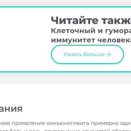
Читайте такж
Клеточный и гумор
иммунитет человек
Узнать больше
ания
лагодарим за оставленную заявк
ские проявления конъюнктивита примерно оди
Широкий выбор