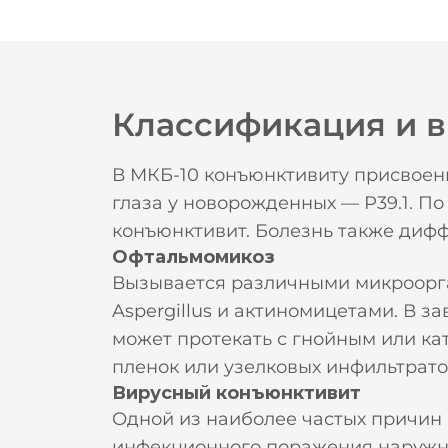
Классификация и 
В МКБ-10 конъюнктивиту присвоены
глаза у новорожденных — Р39.1. П
конъюнктивит. Болезнь также диф
Офтальмомикоз
Вызывается различными микроорг
Aspergillus и актиномицетами. В 
может протекать с гнойным или ка
пленок или узелковых инфильтрато
Вирусный конъюнктивит
Одной из наиболее частых причин
инфекционного поражения наруж