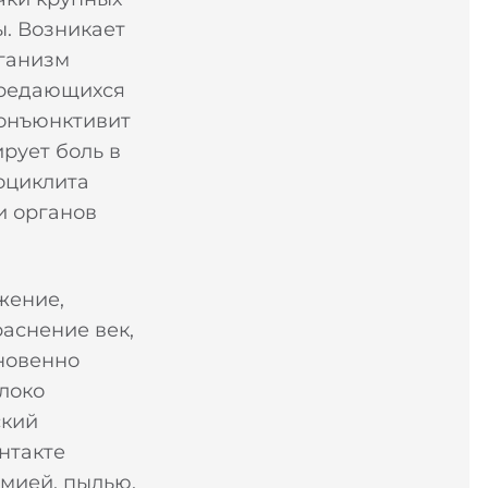
ы. Возникает
рганизм
ередающихся
онъюнктивит
рует боль в
оциклита
и органов
жение,
аснение век,
новенно
блоко
ский
нтакте
имией, пылью,