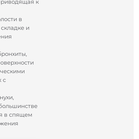
 приводящая к
лости в
 складке и
ения
бронхиты,
поверхности
ическими
 с
нухи,
 большинстве
я в спящем
ижения