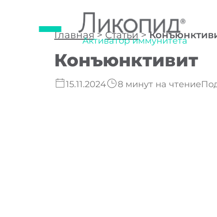
Главная
>
Статьи
>
Конъюнктив
Активатор иммунитета
Конъюнктивит
15.11.2024
8 минут на чтение
По