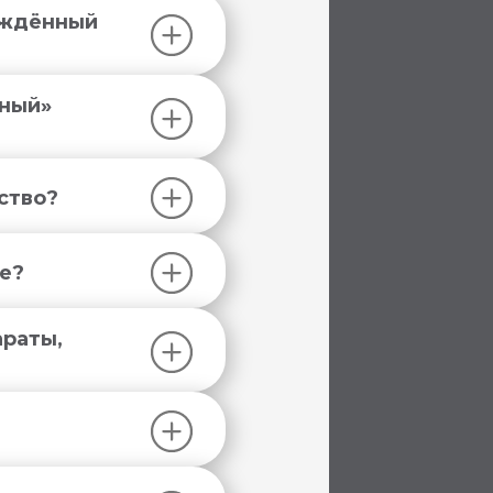
ождённый
нный»
ство?
е?
®
араты,