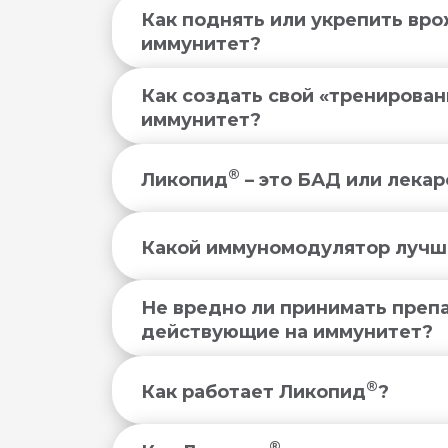
Как поднять или укрепить вр
иммунитет?
®
Как создать свой «тренирова
иммунитет?
®
Ликопид
– это БАД или лекар
®
Какой иммуномодулятор лучш
®
Не вредно ли принимать преп
®
действующие на иммунитет?
®
Как работает Ликопид
?
®
®