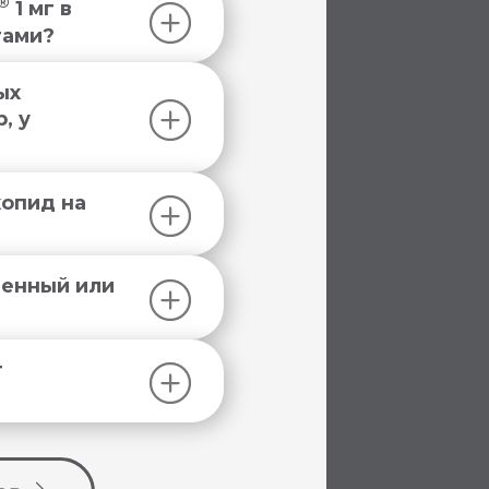
®
1 мг в
тами?
Выбрать аптеку
ых
, у
опид на
®
денный или
®
т
®
®