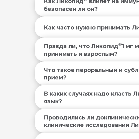
Как Ликопид
влияет на иммун
безопасен ли он?
®
®
Как часто нужно принимать Л
®
Правда ли, что Ликопид
1 мг 
принимать и взрослым?
Что такое пероральный и суб
прием?
В каких случаях надо класть 
язык?
®
Б
®
Проводились ли доклинически
Н
клинические исследования Л