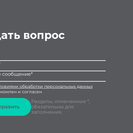
ать вопрос
ловиями обработки персональных данных
акомлен и согласен
Разделы, отмеченные *,
у!
править
обязательны для
заполнения.
ее