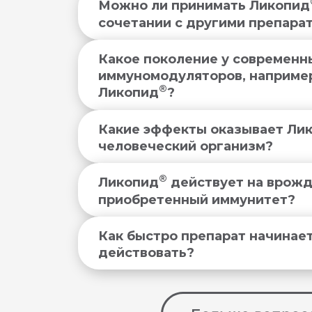
Можно ли принимать Ликопид
®
сочетании с другими препара
Какое поколение у современн
®
иммуномодуляторов, например
®
Ликопид
?
Какие эффекты оказывает Лик
человеческий организм?
®
Ликопид
действует на врож
приобретенный иммунитет?
Как быстро препарат начинае
действовать?