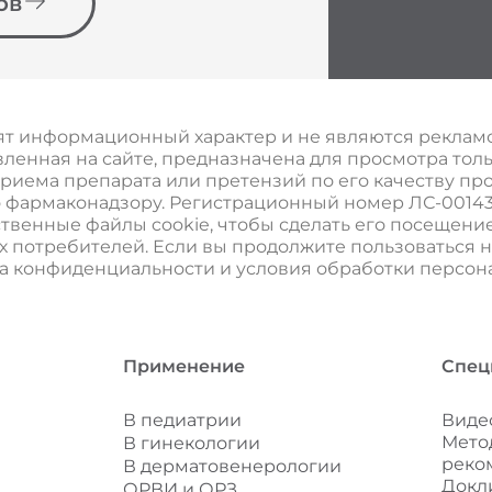
ов
т информационный характер и не являются реклам
ленная на сайте, предназначена для просмотра тол
иема препарата или претензий по его качеству про
армаконадзору. Регистрационный номер ЛС-001438 от 23
бственные файлы cookie, чтобы сделать его посещен
х потребителей. Если вы продолжите пользоваться н
ка конфиденциальности и условия обработки персо
Применение
Спец
В педиатрии
Виде
Мето
В гинекологии
реко
В дерматовенерологии
Докл
ОРВИ и ОРЗ