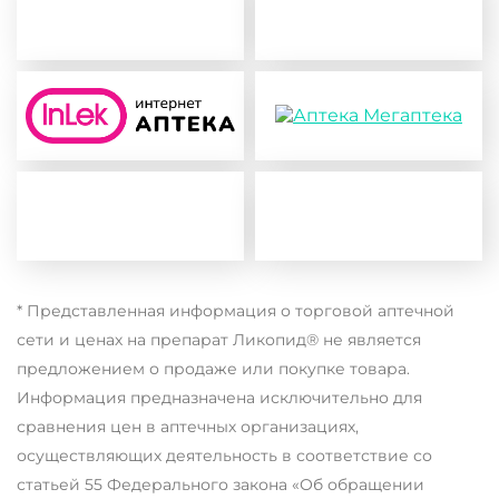
* Представленная информация о торговой аптечной
сети и ценах на препарат Ликопид® не является
предложением о продаже или покупке товара.
Информация предназначена исключительно для
Благодарим за оставленную заявку!
сравнения цен в аптечных организациях,
осуществляющих деятельность в соответствие со
Широкий выбор
Наши специалисты свяжутся с вами в
статьей 55 Федерального закона «Об обращении
ближайшее время.