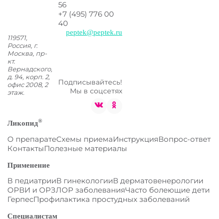
56
+7 (495) 776 00
40
peptek@peptek.ru
119571,
Россия, г.
Москва,
пр-
кт.
Вернадского,
д. 94, корп. 2,
Подписывайтесь!
офис 2008, 2
Мы в соцсетях
этаж.
®
Ликопид
О препарате
Схемы приема
Инструкция
Вопрос-ответ
Контакты
Полезные материалы
Применение
В педиатрии
В гинекологии
В дерматовенерологии
ОРВИ и ОРЗ
ЛОР заболевания
Часто болеющие дети
Герпес
Профилактика простудных заболеваний
Специалистам