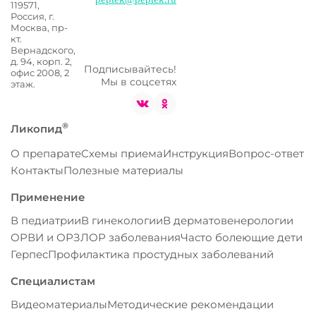
119571,
Россия, г.
Москва,
пр-
кт.
Вернадского,
д. 94, корп. 2,
Подписывайтесь!
офис 2008, 2
Мы в соцсетях
этаж.
®
Ликопид
О препарате
Схемы приема
Инструкция
Вопрос-ответ
Контакты
Полезные материалы
Применение
В педиатрии
В гинекологии
В дерматовенерологии
ОРВИ и ОРЗ
ЛОР заболевания
Часто болеющие дети
Герпес
Профилактика простудных заболеваний
Специалистам
Видеоматериалы
Методические рекомендации