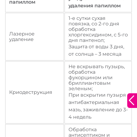
папиллом
удаления папиллом
1-е сутки сухая
повязка, со 2-го дня
обработка
Лазерное
хлоргексидином, с 5-го
удаление
дня пантенол;
Защита от воды 3 дня,
от солнца – 3 месяца
Не вскрывать пузырь,
обработка
фукорцином или
бриллиантовым
зеленым;
Благодарим за оставленную заявку!
Криодеструкция
При вскрытии пузыря
Широкий выбор
Наши специалисты свяжутся с вами в
антибактериальная
ближайшее время.
мазь, заживление до 3-
аптечных сетей
4 недель
Обработка
антисептиком и