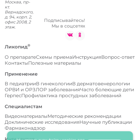
Москва,
пр-
кт.
Вернадского,
д. 94, корп. 2,
Подписывайтесь!
офис 2008, 2
Мы в соцсетях
этаж.
®
Ликопид
О препарате
Схемы приема
Инструкция
Вопрос-ответ
Контакты
Полезные материалы
Применение
В педиатрии
В гинекологии
В дерматовенерологии
ОРВИ и ОРЗ
ЛОР заболевания
Часто болеющие дети
Герпес
Профилактика простудных заболеваний
Специалистам
Видеоматериалы
Методические рекомендации
Доклинические исследования
Научные публикации
Фармаконадзор
Интерактив
Мы используем файлы cookies для