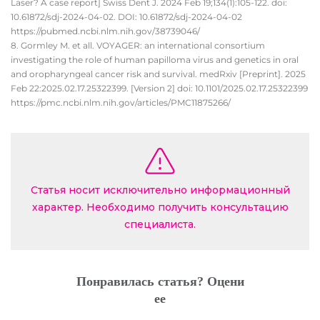
Laser? A case report] Swiss Dent J. 2024 Feb 19;134(1):105-122. doi:
10.61872/sdj-2024-04-02. DOI: 10.61872/sdj-2024-04-02
https://pubmed.ncbi.nlm.nih.gov/38739046/
Gormley M. et all. VOYAGER: an international consortium
investigating the role of human papilloma virus and genetics in oral
and oropharyngeal cancer risk and survival. medRxiv [Preprint]. 2025
Feb 22:2025.02.17.25322399. [Version 2] doi: 10.1101/2025.02.17.25322399
https://pmc.ncbi.nlm.nih.gov/articles/PMC11875266/
Статья носит исключительно информационный
характер. Необходимо получить консультацию
специалиста.
Понравилась статья? Оцени
ее