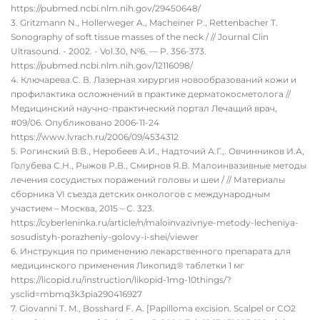
https://pubmed.ncbi.nlm.nih.gov/29450648/
Gritzmann N., Hollerweger A., Macheiner P., Rettenbacher T.
Sonography of soft tissue masses of the neck / // Journal Clin
Ultrasound. - 2002. - Vol.30, №6. — P. 356-373.
https://pubmed.ncbi.nlm.nih.gov/12116098/
Ключарева.С. В. Лазерная хирургия новообразований кожи и
профилактика осложнений в практике дерматокосметолога //
Медицинский научно-практический портал Лечащий врач,
#09/06. Опубликовано 2006-11-24
https://www.lvrach.ru/2006/09/4534312
Рогинский В.В., Неробеев А.И., Надточий А.Г.,. Овчинников И.А,
Голубева С.Н., Рыжов Р.В., Смирнов Я.В. Малоинвазивные методы
лечения сосудистых поражений головы и шеи / // Материалы
сборника VI съезда детских онкологов с международным
участием – Москва, 2015 – С. 323.
https://cyberleninka.ru/article/n/maloinvazivnye-metody-lecheniya-
sosudistyh-porazheniy-golovy-i-shei/viewer
Инструкция по применению лекарственного препарата для
медицинского применения Ликопид® таблетки 1 мг
https://licopid.ru/instruction/likopid-1mg-10things/?
ysclid=mbmq3k3pia290416927
Giovanni T. M., Bosshard F. A. [Papilloma excision. Scalpel or CO2