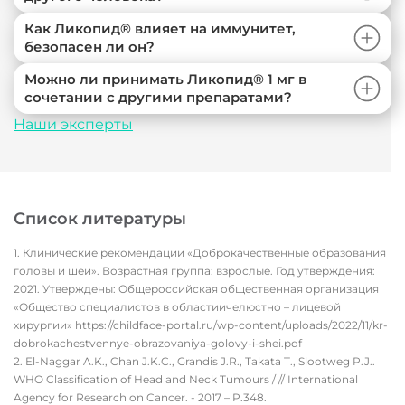
Как Ликопид® влияет на иммунитет,
безопасен ли он?
Можно ли принимать Ликопид® 1 мг в
сочетании с другими препаратами?
Наши эксперты
Список литературы
Клинические рекомендации «Доброкачественные образования
головы и шеи». Возрастная группа: взрослые. Год утверждения:
2021. Утверждены: Общероссийская общественная организация
«Общество специалистов в областиичелюстно – лицевой
хирургии» https://childface-portal.ru/wp-content/uploads/2022/11/kr-
dobrokachestvennye-obrazovaniya-golovy-i-shei.pdf
El-Naggar A.K., Chan J.K.C., Grandis J.R., Takata T., Slootweg P.J..
WHO Classification of Head and Neck Tumours / // International
Agency for Research on Cancer. - 2017 – P.348.