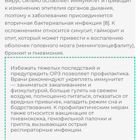
Вирус сильно ослабляет иммунитет и приводит
к изменению эпителия органов дыхания,
поэтому к заболеванию присоединяется
вторичная бактериальная инфекция [8]. К
осложнениям относится синусит, гайморит и
отит, который может привести к воспалению
оболочек головного мозга (менингоэнцефалиту),
бронхит и пневмония.
Избежать тяжелых последствий и
предупредить ОРЗ позволяет профилактика.
Врачи рекомендуют укреплять иммунитет
— заниматься закаливанием и
физкультурой, больше гулять на свежем
воздухе, полноценно питаться, отказаться от
вредных привычек, наладить режим сна и
бодрствования. К профилактическим мерам
также относится вакцинация от
пневмококка, гемофильной палочки и
гриппа, вызывающих острые
респираторные инфекции.