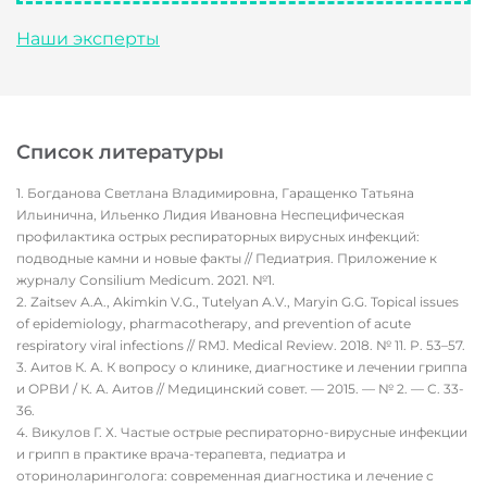
Наши эксперты
Список литературы
Богданова Светлана Владимировна, Гаращенко Татьяна
Ильинична, Ильенко Лидия Ивановна Неспецифическая
профилактика острых респираторных вирусных инфекций:
подводные камни и новые факты // Педиатрия. Приложение к
журналу Consilium Medicum. 2021. №1.
Zaitsev A.A., Akimkin V.G., Tutelyan A.V., Maryin G.G. Topical issues
of epidemiology, pharmacotherapy, and prevention of acute
respiratory viral infections // RMJ. Medical Review. 2018. № 11. P. 53–57.
Аитов К. А. К вопросу о клинике, диагностике и лечении гриппа
и ОРВИ / К. А. Аитов // Медицинский совет. — 2015. — № 2. — С. 33-
36.
Викулов Г. Х. Частые острые респираторно-вирусные инфекции
и грипп в практике врача-терапевта, педиатра и