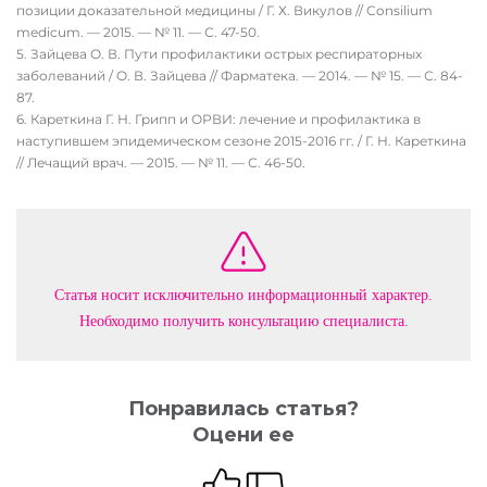
оториноларинголога: современная диагностика и лечение с
позиции доказательной медицины / Г. Х. Викулов // Consilium
medicum. — 2015. — № 11. — С. 47-50.
Зайцева О. В. Пути профилактики острых респираторных
заболеваний / О. В. Зайцева // Фарматека. — 2014. — № 15. — С. 84-
87.
Кареткина Г. Н. Грипп и ОРВИ: лечение и профилактика в
наступившем эпидемическом сезоне 2015-2016 гг. / Г. Н. Кареткина
// Лечащий врач. — 2015. — № 11. — С. 46-50.
Статья носит исключительно информационный характер.
Необходимо получить консультацию специалиста.
Понравилась статья?
Оцени ее