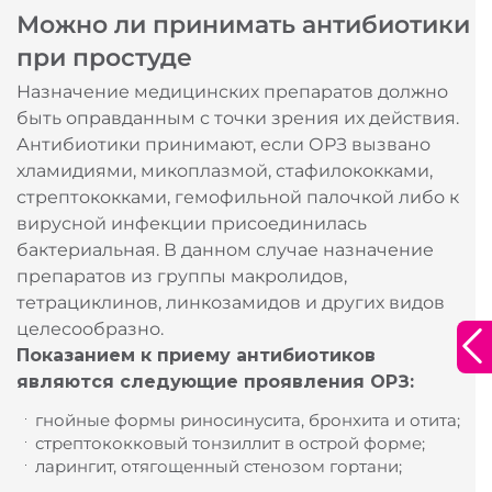
Можно ли принимать антибиотики
при простуде
Назначение медицинских препаратов должно
быть оправданным с точки зрения их действия.
Антибиотики принимают, если ОРЗ вызвано
хламидиями, микоплазмой, стафилококками,
стрептококками, гемофильной палочкой либо к
вирусной инфекции присоединилась
бактериальная. В данном случае назначение
препаратов из группы макролидов,
Благодарим за оставленную заявку!
тетрациклинов, линкозамидов и других видов
целесообразно.
Широкий выбор
Наши специалисты свяжутся с вами в
Показанием к приему антибиотиков
ближайшее время.
аптечных сетей
являются следующие проявления ОРЗ:
гнойные формы риносинусита, бронхита и отита;
стрептококковый тонзиллит в острой форме;
ларингит, отягощенный стенозом гортани;
Выбрать аптеку