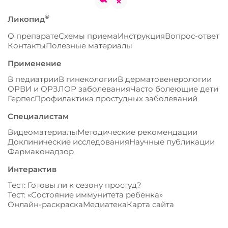
Москва,
пр-
кт.
Вернадского,
д. 94, корп. 2,
Подписывайтесь!
офис 2008, 2
Мы в соцсетях
этаж.
®
Ликопид
О препарате
Схемы приема
Инструкция
Вопрос-ответ
Контакты
Полезные материалы
Применение
В педиатрии
В гинекологии
В дерматовенерологии
ОРВИ и ОРЗ
ЛОР заболевания
Часто болеющие дети
Герпес
Профилактика простудных заболеваний
Специалистам
Видеоматериалы
Методические рекомендации
Доклинические исследования
Научные публикации
Фармаконадзор
Мы используем файлы cookies для
улучшения вашего опыта.
Понятно
Интерактив