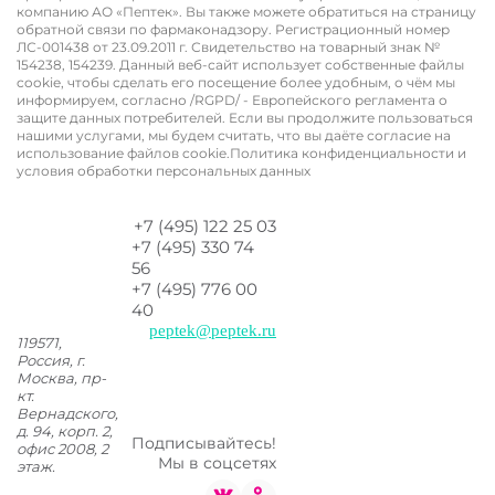
Размещенные на настоящем сайте материалы носят
информационный характер и не являются рекламой
производителя и выпускаемых им лекарственных препаратов.
Информация, представленная на сайте, предназначена для
просмотра только совершеннолетними лицами. В случае
возникновения нежелательных явлений на фоне приема
препарата или претензий по его качеству просьба сообщить в
компанию АО «Пептек». Вы также можете обратиться на страницу
обратной связи по фармаконадзору. Регистрационный номер
ЛС-001438 от 23.09.2011 г. ​​​​​​Свидетельство на товарный знак №
154238, 154239. Данный веб-сайт использует собственные файлы
cookie, чтобы сделать его посещение более удобным, о чём мы
информируем, согласно /RGPD/ - Европейского регламента о
защите данных потребителей. Если вы продолжите пользоваться
нашими услугами, мы будем считать, что вы даёте согласие на
использование файлов cookie.Политика конфиденциальности и
условия обработки персональных данных
+7 (495) 122 25 03
+7 (495) 330 74
56
+7 (495) 776 00
40
peptek@peptek.ru
119571,
Россия, г.