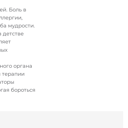
й. Боль в
ллергии,
ба мудрости.
в детстве
ляет
ных
ного органа
й терапии
аторы
гая бороться