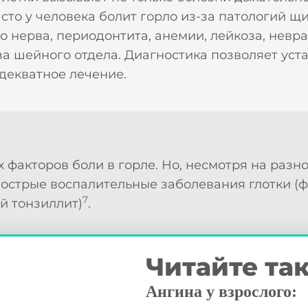
Часто у человека болит горло из-за патологий 
 нерва, периодонтита, анемии, лейкоза, невра
 шейного отдела. Диагностика позволяет уст
декватное лечение.
 факторов боли в горле. Но, несмотря на разн
острые воспалительные заболевания глотки (ф
7
й тонзиллит)
.
Читайте та
Благодарим за оставленную заявку!
Ангина у взрослого:
Широкий выбор