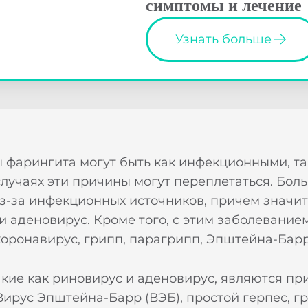
симптомы и лечение
аши специалисты свяжутся с вами в ближайш
аптечных сетей
время.
Узнать больше
Выбрать аптеку
 фарингита могут быть как инфекционными, та
лучаях эти причины могут переплетаться. Бол
з-за инфекционных источников, причем значи
и аденовирус. Кроме того, с этим заболевание
 коронавирус, грипп, парагрипп, Эпштейна-Бар
кие как риновирус и аденовирус, являются пр
Вирус Эпштейна-Барр (ВЭБ), простой герпес, гр