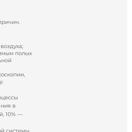
причин.
воздуха;
имым полых
ьной
оскопии,
у.
оцессы
ания в
й, 10% —
ой системы