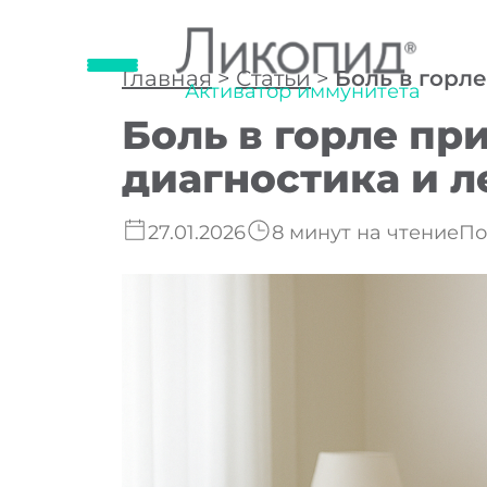
Главная
>
Статьи
>
Боль в горл
Активатор иммунитета
Боль в горле пр
диагностика и л
27.01.2026
8 минут на чтение
По