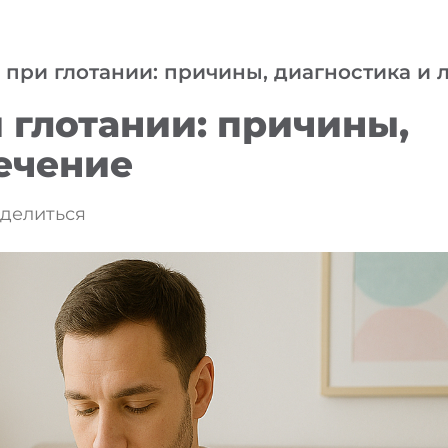
е при глотании: причины, диагностика и 
и глотании: причины,
ечение
делиться