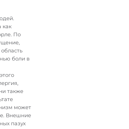
юдей.
 как
рле. По
ущение,
 область
нью боли в
этого
лергия,
ни также
ьтате
анизм может
ле. Внешние
ных пазух