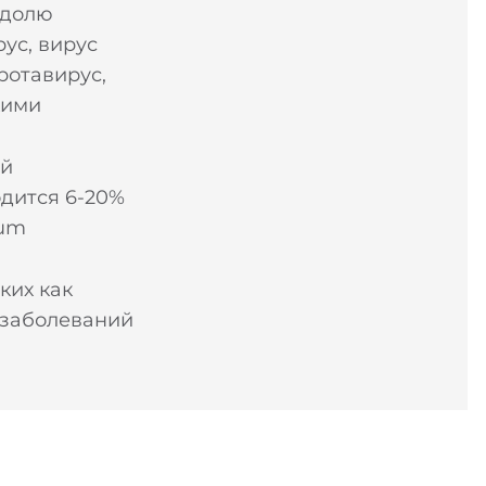
 долю
ус, вирус
ротавирус,
кими
ий
одится 6-20%
ium
ких как
х заболеваний