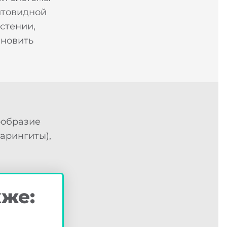
щитовидной
стении,
ановить
ообразие
арингиты),
кже: