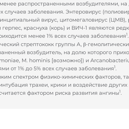
 менее распространенными возбудителями, на
ех случаев заболевания. Энтеровирус (полиовир
синцитиальный вирус, цитомегаловирус (ЦМВ), 
герпес, краснуха (корь) и ВИЧ-1 являются ред
1
риходится менее 1% всех случаев заболевания
.
ический стрептококк группы А, β-гемолитическ
раненный возбудитель, на долю которого прих
moniae, M. hominis [возможно]) и Arcanobacter
1
ми от 1% до 5% всех случаев заболевания
.
ким спектром физико-химических факторов, та
 интубация трахеи, крики и воздействие други
1
 считается фактором риска развития ангины
.