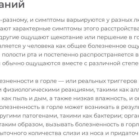
аний
о-разному, и симптомы варьируются у разных л
ают характерные симптомы этого расстройства
 другие ощущают щекотание или першение в го
является у человека как общее болезненное ощ
 полости рта и постепенно распространяется в
ы обычно ощущаются вместе с различной степе
зненности в горле — или реальных триггеров 
 физиологическими реакциями, такими как ал
ак пыль и дым, а также низкая влажность, и о
олезненность в горле может возникать в резул
угими патогенами, такими как бактерии; орг
 таким образом, вызывать болезненность в гор
ыточного количества слизи из носа и придаточ