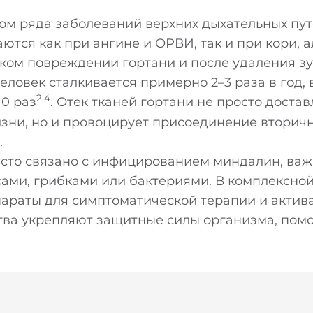
м ряда заболеваний верхних дыхательных путе
ются как при ангине и ОРВИ, так и при кори, а
ском повреждении гортани и после удаления зу
ловек сталкивается примерно 2–3 раза в год, 
2,4
0 раз
. Отек тканей гортани не просто достав
изни, но и провоцирует присоединение вторич
.
асто связано с инфицированием миндалин, важ
ами, грибками или бактериями. В комплексно
параты для симптоматической терапии и актив
тва укрепляют защитные силы организма, помо