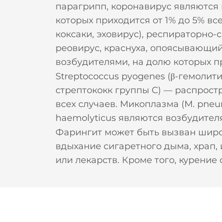
парагрипп, коронавирус являются
которых приходится от 1% до 5% вс
коксаки, эховирус), респираторно-
реовирус, краснуха, опоясывающий 
возбудителями, на долю которых п
Streptococcus pyogenes (β-гемолит
стрептококк группы С) — распрост
всех случаев. Микоплазма (M. pneu
haemolyticus являются возбудителя
Фарингит может быть вызван широ
вдыхание сигаретного дыма, храп,
или лекарств. Кроме того, курение