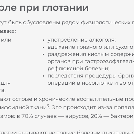
рле при глотании
ут быть обусловлены рядом физиологических 
ывает:
 или
употребление алкоголя;
вдыхание грязного или сухого 
раздражения кислым содерж
органов при гастроэзофагеал
рефлюксной болезни;
последствия процедуры бронх
 для
операций в носоглотке и во рт
а;
ают острые и хронические воспалительные пр
3
лимфоидной ткани
. Это происходит из-за попад
мов: в 70% случаев — вирусов, 20% — бактери
глотки вызывают не только болезни дыхательн