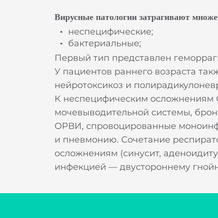
Вирусные патологии затрагивают множес
неспецифические;
бактериальные;
Первый тип представлен геморраг
У пациентов раннего возраста так
нейротоксикоз и полирадикулоневр
К неспецифическим осложнениям О
мочевыводительной системы, бронх
ОРВИ, спровоцированные моноинфе
и пневмонию. Сочетание респират
осложнениям (синусит, аденоидиту
инфекцией — двустороннему гнойно