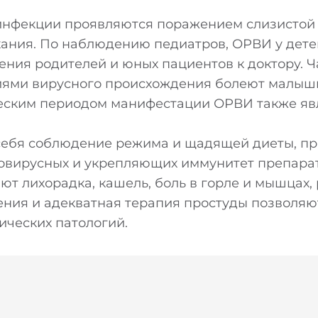
инфекции проявляются поражением слизистой
ыхания. По наблюдению педиатров, ОРВИ у дет
ния родителей и юных пациентов к доктору. Ч
ями вирусного происхождения болеют малыши 
еским периодом манифестации ОРВИ также яв
себя соблюдение режима и щадящей диеты, п
овирусных и укрепляющих иммунитет препарат
т лихорадка, кашель, боль в горле и мышцах,
ения и адекватная терапия простуды позволяю
ических патологий.