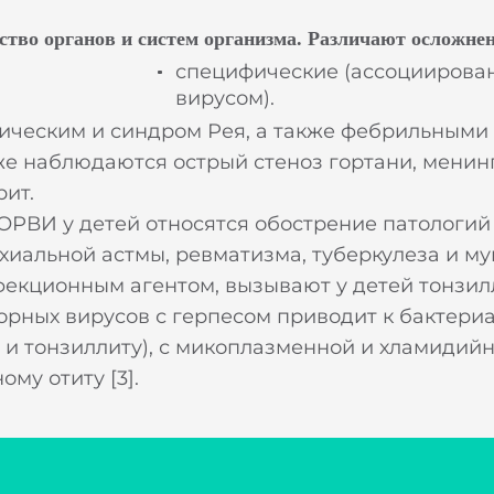
тво органов и систем организма. Различают осложнен
специфические (ассоциирова
вирусом).
ическим и синдром Рея, а также фебрильными 
же наблюдаются острый стеноз гортани, менин
ит.
РВИ у детей относятся обострение патологий
иальной астмы, ревматизма, туберкулеза и му
кционным агентом, вызывают у детей тонзилл
орных вирусов с герпесом приводит к бактери
 и тонзиллиту), с микоплазменной и хламидий
му отиту [3].