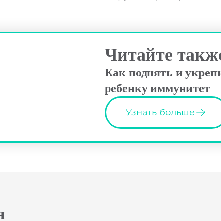
аши специалисты свяжутся с вами в ближайш
.
аптечных сетей
время.
Читайте такж
Выбрать аптеку
Как поднять и укреп
ребенку иммунитет
Узнать больше
я