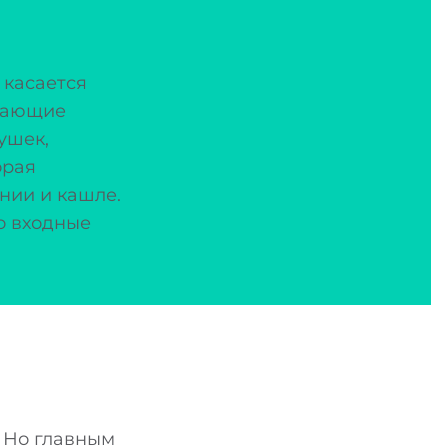
 касается
ывающие
ушек,
орая
нии и кашле.
о входные
. Но главным