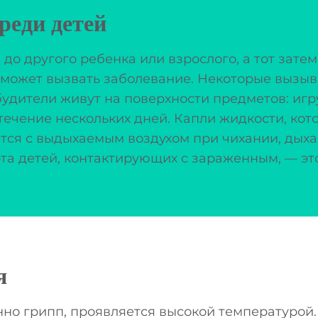
реди детей
о другого ребенка или взрослого, а тот затем
ия может вызвать заболевание. Некоторые выз
удители живут на поверхности предметов: игр
течение нескольких дней. Капли жидкости, кот
тся с выдыхаемым воздухом при чихании, дыха
рта детей, контактирующих с зараженным, — эт
я
нно грипп, проявляется высокой температурой