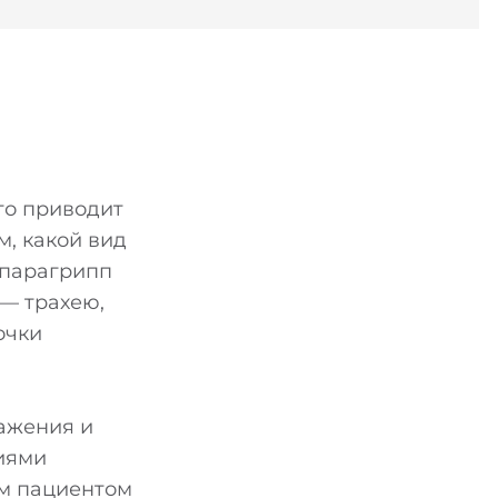
то приводит
м, какой вид
 парагрипп
 — трахею,
очки
ражения и
иями
ым пациентом