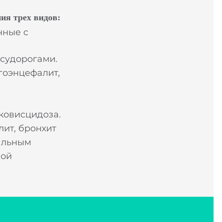
ия трех видов:
нные с
судорогами.
гоэнцефалит,
ковисцидоза.
ит, бронхит
альным
ной