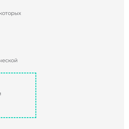
которых
ческой
и