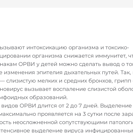
вызывают интоксикацию организма и токсико-
цировании организма снижается иммунитет, ч
знакам ОРВИ у детей можно сделать вывод о то
е изменения эпителия дыхательных путей. Так,
 — слизистую мелких и средних бронхов, грипп
еновирус вызывает воспаление слизистой обол
имфоидных образований.
видов ОРВИ длится от 2 до 7 дней. Выделение
аксимально проявляется на 3 сутки после за
ьность неосложненной сопутствующими патолог
Благодарим за оставленную заявку!
Широкий выбор
еинтенсивное выделение вируса инфицированн