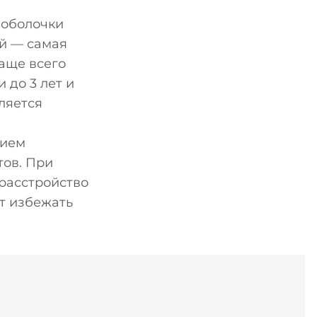
 оболочки
ей — самая
аще всего
до 3 лет и
ляется
рием
ов. При
 расстройство
т избежать