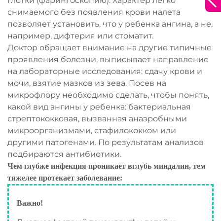
Широкий выбор
глотки (фарингоскопию). Характер легко
Наши специалисты свяжутся с вами в
снимаемого без появления крови налета
ближайшее время.
аптечных сетей
позволяет установить, что у ребенка ангина, а не,
например, дифтерия или стоматит.
Доктор обращает внимание на другие типичные
проявления болезни, выписывает направление
Выбрать аптеку
на лабораторные исследования: сдачу крови и
мочи, взятие мазков из зева. Посев на
микрофлору необходимо сделать, чтобы понять,
какой вид ангины у ребенка: бактериальная
стрептококковая, вызванная анаэробными
микроорганизмами, стафилококком или
другими патогенами. По результатам анализов
подбираются антибиотики.
Чем глубже инфекция проникает вглубь миндалин, тем
тяжелее протекает заболевание:
Важно!