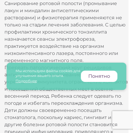
Санирование ротовой полости (промывание
лакун и миндалин антисептическими
растворами) и физиотерапия применяются не
только на стадии лечения заболевания. С целью
профилактики хронического тонзиллита
назначается сеансы электрофореза,
практикуется воздействие на организм
низкоинтенсивного лазера, постоянного или
переменного магнитного поля.
Прервать патологический круг рецидивов
Мы используем файлы cookies для
ангины помогает закаливание горла,
улучшения вашего опыта.
Понятно
Подробнее
укрепление иммунитета, ограничение контактов
и посещений общественных мест в осенне-
весенний период. Ребенка следует одевать по
погоде и избегать переохлаждения организма.
Дети должны своевременно посещать
стоматолога, поскольку кариес, гингивит и
другие болезни ротовой полости становится
причиной инфицирования, приводящего к