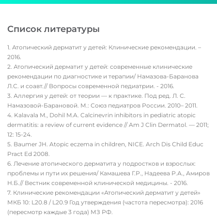
Список литературы
Атопический дерматит у детей: Клинические рекомендации. –
2016.
Атопический дерматит у детей: современные клинические
рекомендации по диагностике и терапии/ Намазова-Баранова
Л.С. и соавт.// Вопросы современной педиатрии. - 2016.
Аллергия у детей: от теории — к практике. Под ред. Л. С.
Намазовой-Барановой. М.: Союз педиатров России. 2010– 2011.
Kalavala M., Dohil M.A. Calcinevrin inhibitors in pediatric atopic
dermatitis: a review of current evidence // Am J Clin Dermatol. — 2011;
12: 15-24.
Baumer JH. Atopic eczema in children, NICE. Arch Dis Child Educ
Pract Ed 2008.
Лечение атопического дерматита у подростков и взрослых:
проблемы и пути их решения/ Камашева Г.Р., Надеева Р.А., Амиров
Н.Б.// Вестник современной клинической медицины. - 2016.
Клинические рекомендации «Атопический дерматит у детей»
МКБ 10: L20.8 / L20.9 Год утверждения (частота пересмотра): 2016
(пересмотр каждые 3 года) МЗ РФ.