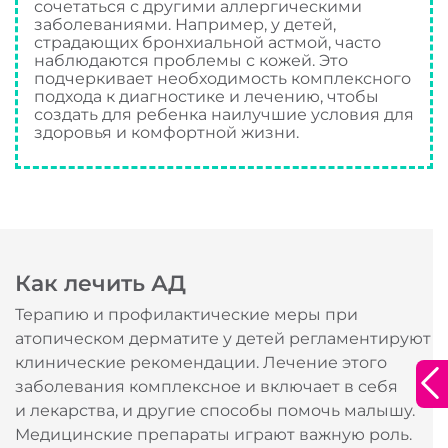
сочетаться с другими аллергическими
заболеваниями. Например, у детей,
страдающих бронхиальной астмой, часто
наблюдаются проблемы с кожей. Это
подчеркивает необходимость комплексного
подхода к диагностике и лечению, чтобы
создать для ребенка наилучшие условия для
здоровья и комфортной жизни.
Как лечить АД
Терапию и профилактические меры при
атопическом дерматите у детей регламентируют
Благодарим за оставленную заявку!
клинические рекомендации. Лечение этого
Широкий выбор
заболевания комплексное и включает в себя
Наши специалисты свяжутся с вами в
и лекарства, и другие способы помочь малышу.
ближайшее время.
аптечных сетей
Медицинские препараты играют важную роль.