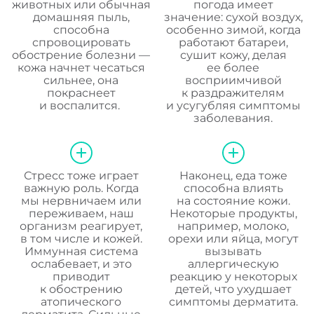
животных или обычная
погода имеет
домашняя пыль,
значение: сухой воздух,
способна
особенно зимой, когда
спровоцировать
работают батареи,
обострение болезни —
сушит кожу, делая
кожа начнет чесаться
ее более
сильнее, она
восприимчивой
покраснеет
к раздражителям
и воспалится.
и усугубляя симптомы
заболевания.
Стресс тоже играет
Наконец, еда тоже
важную роль. Когда
способна влиять
мы нервничаем или
на состояние кожи.
переживаем, наш
Некоторые продукты,
организм реагирует,
например, молоко,
в том числе и кожей.
орехи или яйца, могут
Иммунная система
вызывать
ослабевает, и это
аллергическую
приводит
реакцию у некоторых
к обострению
детей, что ухудшает
атопического
симптомы дерматита.