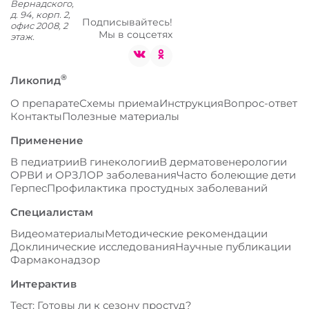
Вернадского,
д. 94, корп. 2,
Подписывайтесь!
офис 2008, 2
Мы в соцсетях
этаж.
®
Ликопид
О препарате
Схемы приема
Инструкция
Вопрос-ответ
Контакты
Полезные материалы
Применение
В педиатрии
В гинекологии
В дерматовенерологии
ОРВИ и ОРЗ
ЛОР заболевания
Часто болеющие дети
Герпес
Профилактика простудных заболеваний
Специалистам
Видеоматериалы
Методические рекомендации
Доклинические исследования
Научные публикации
Фармаконадзор
Интерактив
Тест: Готовы ли к сезону простуд?