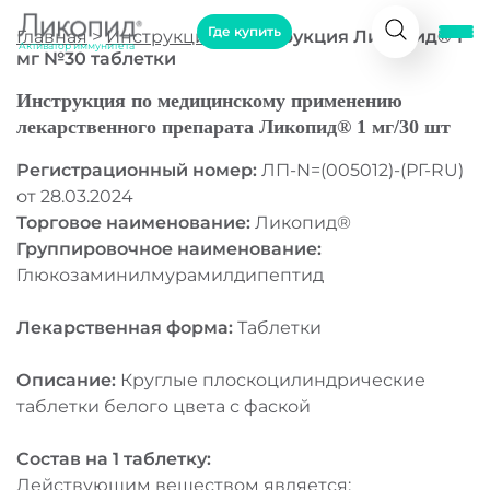
Где купить
Главная
>
Инструкция
>
Инструкция Ликопид® 1
Активатор иммунитета
мг №30 таблетки
Инструкция по медицинскому применению
лекарственного препарата Ликопид® 1 мг/30 шт
Регистрационный номер:
ЛП-N=(005012)-(РГ-RU)
от 28.03.2024
Торговое наименование:
Ликопид®
Группировочное наименование:
Глюкозаминилмурамилдипептид
Лекарственная форма:
Таблетки
Описание:
Круглые плоскоцилиндрические
таблетки белого цвета с фаской
Состав на 1 таблетку:
Действующим веществом является: