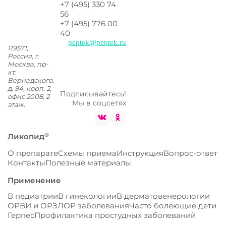
+7 (495) 330 74
56
+7 (495) 776 00
40
peptek@peptek.ru
119571,
Россия, г.
Москва,
пр-
кт.
Вернадского,
д. 94, корп. 2,
Подписывайтесь!
офис 2008, 2
Мы в соцсетях
этаж.
®
Ликопид
О препарате
Схемы приема
Инструкция
Вопрос-ответ
Контакты
Полезные материалы
Применение
В педиатрии
В гинекологии
В дерматовенерологии
ОРВИ и ОРЗ
ЛОР заболевания
Часто болеющие дети
Герпес
Профилактика простудных заболеваний