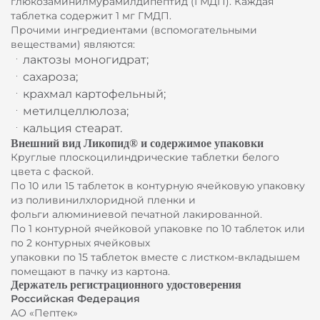
глюкозаминилмурамилдипептид (ГМДП). Каждая
таблетка содержит 1 мг ГМДП.
Прочими ингредиентами (вспомогательными
веществами) являются:
лактозы моногидрат;
сахароза;
крахмал картофельный;
метилцеллюлоза;
кальция стеарат.
Внешний вид Ликопид® и содержимое упаковки
Круглые плоскоцилиндрические таблетки белого
цвета с фаской.
По 10 или 15 таблеток в контурную ячейковую упаковку
из поливинилхлоридной пленки и
фольги алюминиевой печатной лакированной.
По 1 контурной ячейковой упаковке по 10 таблеток или
по 2 контурных ячейковых
упаковки по 15 таблеток вместе с листком-вкладышем
помещают в пачку из картона.
Держатель регистрационного удостоверения
Российская Федерация
АО «Пептек»