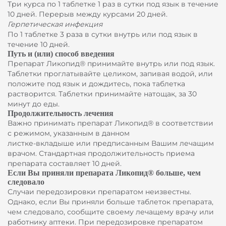
Три курса по 1 таблетке 1 раз в сутки под язык в течение
10 дней. Перерыв между курсами 20 дней.
Герпетическая инфекция
По 1 таблетке 3 раза в сутки внутрь или под язык в
течение 10 дней.
Путь и (или) способ введения
Препарат Ликопид® принимайте внутрь или под язык.
Таблетки проглатывайте целиком, запивая водой, или
положите под язык и дождитесь, пока таблетка
Благодарим за оставленную заявку!
растворится. Таблетки принимайте натощак, за 30
Широкий выбор
Наши специалисты свяжутся с вами в
минут до еды.
Продолжительность лечения
ближайшее время.
аптечных сетей
Важно принимать препарат Ликопид® в соответствии
с режимом, указанным в данном
листке-вкладыше или предписанным Вашим лечащим
врачом. Стандартная продолжительность приема
Выбрать аптеку
препарата составляет 10 дней.
Если Вы приняли препарата Ликопид® больше, чем
следовало
Случаи передозировки препаратом неизвестны.
Однако, если Вы приняли больше таблеток препарата,
чем следовало, сообщите своему лечащему врачу или
работнику аптеки. При передозировке препаратом