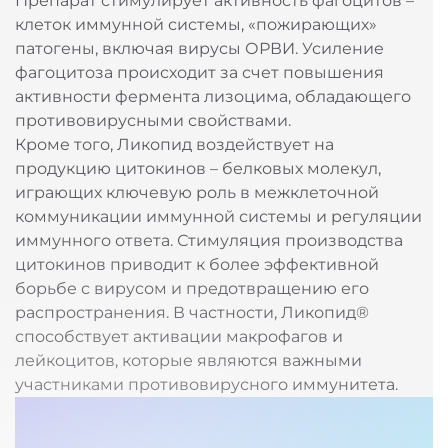
Препарат стимулирует активность фагоцитов –
клеток иммунной системы, «пожирающих»
патогены, включая вирусы ОРВИ. Усиление
Выбрать аптеку
фагоцитоза происходит за счет повышения
активности фермента лизоцима, обладающего
противовирусными свойствами.
Кроме того, Ликопид воздействует на
продукцию цитокинов – белковых молекул,
играющих ключевую роль в межклеточной
коммуникации иммунной системы и регуляции
иммунного ответа. Стимуляция производства
цитокинов приводит к более эффективной
борьбе с вирусом и предотвращению его
распространения. В частности, Ликопид®
способствует активации макрофагов и
лейкоцитов, которые являются важными
участниками противовирусного иммунитета.