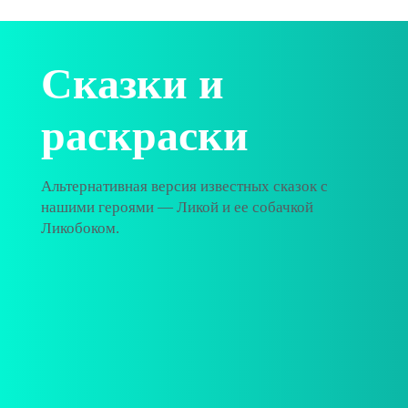
Сказки и
раскраски
Альтернативная версия известных сказок с
нашими героями — Ликой и ее собачкой
Ликобоком.