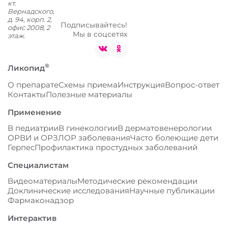
кт.
Вернадского,
д. 94, корп. 2,
Подписывайтесь!
офис 2008, 2
Мы в соцсетях
этаж.
®
Ликопид
О препарате
Схемы приема
Инструкция
Вопрос-ответ
Контакты
Полезные материалы
Применение
В педиатрии
В гинекологии
В дерматовенерологии
ОРВИ и ОРЗ
ЛОР заболевания
Часто болеющие дети
Герпес
Профилактика простудных заболеваний
Специалистам
Видеоматериалы
Методические рекомендации
Доклинические исследования
Научные публикации
Фармаконадзор
Интерактив