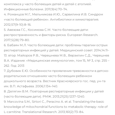
комплекса у часто болеющих детей и детей с атопией.
Инфекционные болезни. 2011;9(4):70–74.
Романцов М.Г., Мельникова И.Ю., Сарвилина И.В. Синдром
«часто болеющий ребенок». Антибиотики и химиотерапия.
2012;57(9–10):8–16.
Авезова Г.С., Косимова С.М. Часто болеющие дети:
распространенность и факторы риска. European Research.
2017;5(28):79–80.
Бабаян М.Л. Часто болеющие дети: проблемы терапии острых
респираторных инфекций у детей. Медицинский совет. 2014;14:11–
13. втор: Майоров Р.В., Черешнева М.В., Верзилин С.Д., Черешнев
В.А. Издание: «Медицинская иммунология», том 15, № 3, стр. 255 –
262. Год: 2013
Дубовик Е.Ю. Особенности проявления тревожности в детско-
родительских отношениях часто болеющим ребенком
дошкольного возраста. Вестник Красноярского гос. пед. ун-та
им. В.П. Астафьева. 2006;1:134–140.
Делягин В.М. Повторные респираторные инфекции у детей
(часто болеющие дети). РМЖ. 2013;21(25):1237–1240.
Marcovina S.M., Sirtori C., Peracino A. et al. Translating the basic
knowledge of mitochondrial functions to metabolic therapy: role of
L-carnitine. Translational Research. 2013;161(2):73–84.