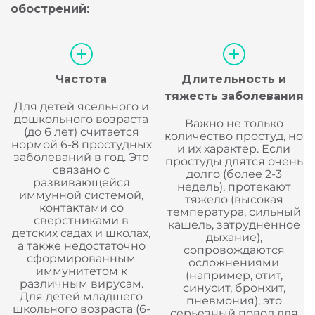
обострений:
Частота
Длительность и
тяжесть заболевания
Для детей ясельного и
дошкольного возраста
Важно не только
(до 6 лет) считается
количество простуд, но
нормой 6-8 простудных
и их характер. Если
заболеваний в год. Это
простуды длятся очень
связано с
долго (более 2-3
развивающейся
недель), протекают
иммунной системой,
тяжело (высокая
контактами со
температура, сильный
сверстниками в
кашель, затрудненное
детских садах и школах,
дыхание),
а также недостаточно
сопровождаются
сформированным
осложнениями
иммунитетом к
(например, отит,
различным вирусам.
синусит, бронхит,
Для детей младшего
пневмония), это
школьного возраста (6-
серьезный повод для