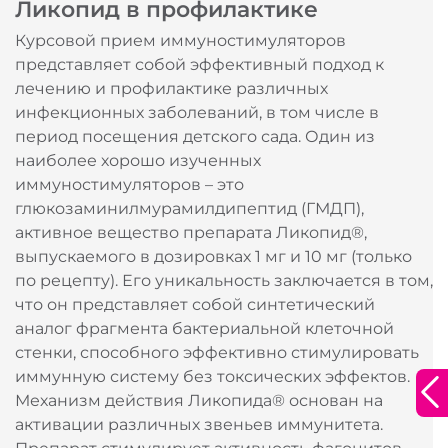
Ликопид в профилактике
Курсовой прием иммуностимуляторов
представляет собой эффективный подход к
лечению и профилактике различных
инфекционных заболеваний, в том числе в
период посещения детского сада. Один из
наиболее хорошо изученных
иммуностимуляторов – это
глюкозаминилмурамилдипептид (ГМДП),
активное вещество препарата Ликопид®,
выпускаемого в дозировках 1 мг и 10 мг (только
по рецепту). Его уникальность заключается в том,
что он представляет собой синтетический
аналог фрагмента бактериальной клеточной
стенки, способного эффективно стимулировать
Благодарим за оставленную заявку!
иммунную систему без токсических эффектов.
Широкий выбор
Наши специалисты свяжутся с вами в
Механизм действия Ликопида® основан на
ближайшее время.
активации различных звеньев иммунитета.
аптечных сетей